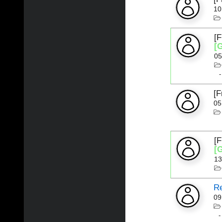
10
[
[
05
[
05
[
[
13
Re
09