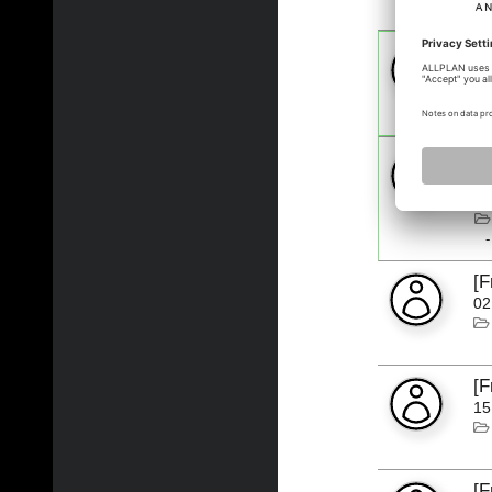
[
05
[
A
04
[
02
[
15
[