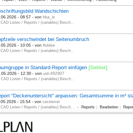
schriftungsbild Wandschichten
.06.2026 - 08:57
- von
hka_ls
CAD Listen / Reports / (variables) Besch...
pfzeile verschwindet bei Seitenumbruch
.05.2026 - 10:05
- von
floklee
CAD Listen / Reports / (variables) Besch...
aumgruppe in Standard-Report einfügen
[Gelöst]
.05.2026 - 12:30
- von
uid-492907
CAD Listen / Reports / (variables) Besch...
port "Deckenuntersicht" anpassen: Gesamtsumme in m³ sta
.05.2026 - 15:54
- von
carstenst
CAD Listen / Reports / (variables) Besch...
Reports
Bearbeiten
Repor
026-1-2 / VTB - Höhenkote wenn nicht dann 0
.05.2026 - 08:05
- von
allplan_er
CAD Listen / Reports / (variables) Besch...