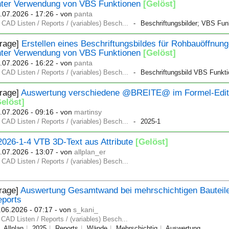
nter Verwendung von VBS Funktionen
[Gelöst]
.07.2026 - 17:26
- von
panta
CAD Listen / Reports / (variables) Besch...
Beschriftungsbilder; VBS Fun
Frage]
Erstellen eines Beschriftungsbildes für Rohbauöffnun
nter Verwendung von VBS Funktionen
[Gelöst]
.07.2026 - 16:22
- von
panta
CAD Listen / Reports / (variables) Besch...
Beschriftungsbild VBS Funkti
Frage]
Auswertung verschiedene @BREITE@ im Formel-Edit
Gelöst]
.07.2026 - 09:16
- von
martinsy
CAD Listen / Reports / (variables) Besch...
2025-1
2026-1-4 VTB 3D-Text aus Attribute
[Gelöst]
.07.2026 - 13:07
- von
allplan_er
CAD Listen / Reports / (variables) Besch...
rage]
Auswertung Gesamtwand bei mehrschichtigen Bauteile
eports
.06.2026 - 07:17
- von
s_kani_
CAD Listen / Reports / (variables) Besch...
Allplan
2025
Reports
Wände
Mehrschichtig
Auswertung