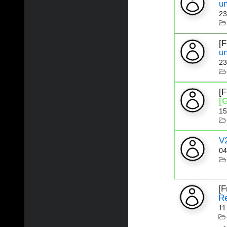
u
23
[
u
23
[
[
15
V
04
[F
R
11