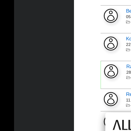
Be
05
Ko
22
R
28
Re
11
V2
06