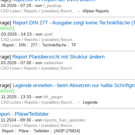
.04.2026 - 07:29
- von
f_pestrup
CAD Listen / Reports / (variables) Besch...
Allplan Reports
Frage]
Report DIN 277 - Ausgabe zeigt keine Technikfläche (
Gelöst]
.03.2026 - 14:23
- von
vjoel
CAD Listen / Reports / (variables) Besch...
Report
DIN
277
Technikfläche
TF
Frage]
Report Planübersicht mit Struktur ändern
.03.2026 - 07:00
- von
cadworker
CAD Listen / Reports / (variables) Besch...
Frage]
Legende erstellen - beim Absetzen nur halbe Schriftgr
Gelöst]
.11.2025 - 13:33
- von
hfr_jaeger
CAD Listen / Reports / (variables) Besch...
Legende
port - Pläne/Teilbilder
.11.2024 - 09:30
- von
reports_fuer_spenden
CAD Listen / Reports / (variables) Besch...
Report
Pläne
Teilbilder
[AIDP-276814]