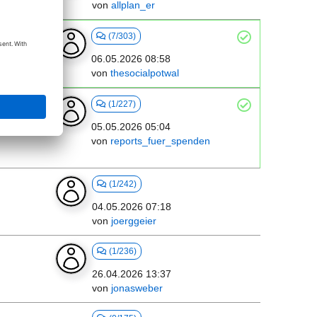
von
allplan_er
(7/303)
06.05.2026 08:58
von
thesocialpotwal
(1/227)
05.05.2026 05:04
von
reports_fuer_spenden
(1/242)
04.05.2026 07:18
von
joerggeier
(1/236)
26.04.2026 13:37
von
jonasweber