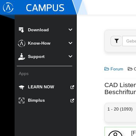
Download
Know-How
Support
Forum
C
Apps
CAD Listen 
LEARN NOW
Beschriftu
Bimplus
1 - 20 (1093)
[