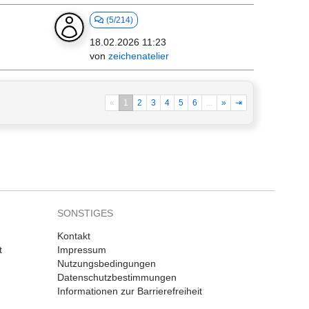
(5/214)
18.02.2026 11:23
von
zeichenatelier
«
1
2
3
4
5
6
...
»
⇥
SONSTIGES
Kontakt
t
Impressum
Nutzungsbedingungen
Datenschutzbestimmungen
Informationen zur Barrierefreiheit