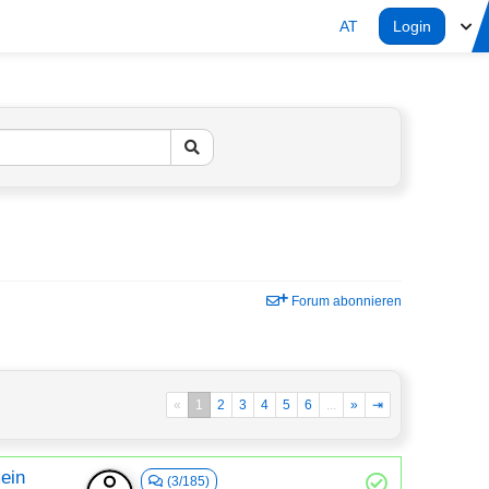
AT
Login
Forum abonnieren
«
1
2
3
4
5
6
...
»
⇥
mein
(3/185)