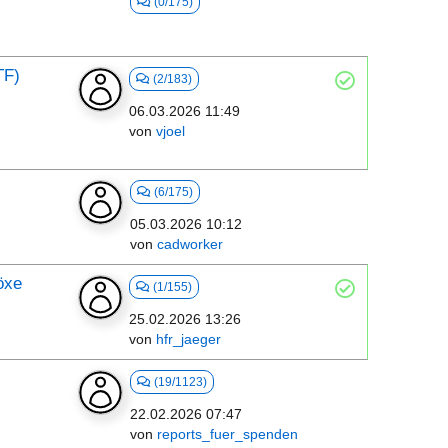
(0/175)
TF)
(2/183)
06.03.2026 11:49
von
vjoel
(6/175)
05.03.2026 10:12
von
cadworker
öxe
(1/155)
25.02.2026 13:26
von
hfr_jaeger
(19/1123)
22.02.2026 07:47
von
reports_fuer_spenden