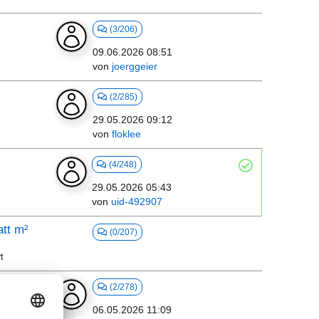
(3/206)
09.06.2026 08:51
von
joerggeier
(2/285)
29.05.2026 09:12
von
floklee
(4/248)
29.05.2026 05:43
von
uid-492907
tt m²
(0/207)
t
(2/278)
06.05.2026 11:09