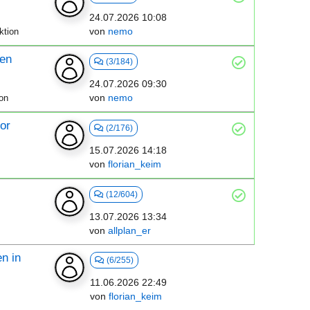
24.07.2026 10:08
von
nemo
ktion
gen
(3/184)
24.07.2026 09:30
von
nemo
on
or
(2/176)
15.07.2026 14:18
von
florian_keim
(12/604)
13.07.2026 13:34
von
allplan_er
n in
(6/255)
11.06.2026 22:49
von
florian_keim