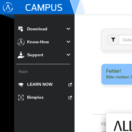
Download
Know-How
Support
Fehler!
Apps
Bitte melden 
LEARN NOW
Bimplus
FOLGEN SIE U