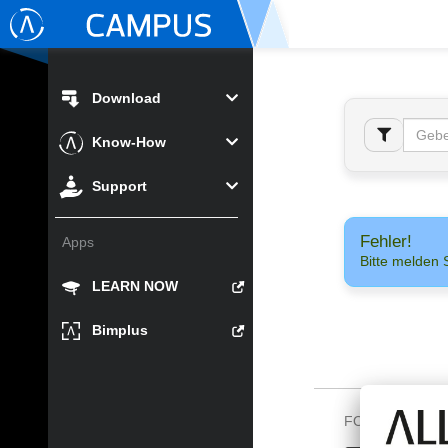
Download
Know-How
Support
Fehler!
Apps
Bitte melden 
LEARN NOW
Bimplus
FOLGEN SIE U