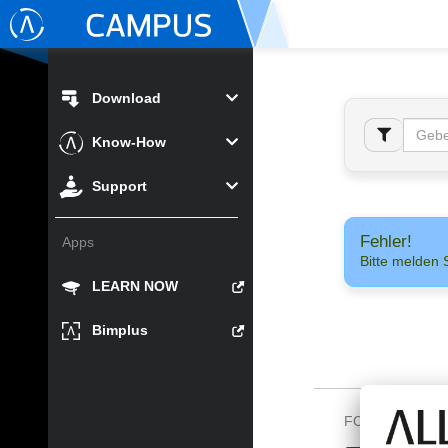
Download
Know-How
Support
Fehler!
Apps
Bitte melden 
LEARN NOW
Bimplus
FOLGEN SIE U