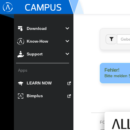
Download
Know-How
Support
Fehler!
Apps
Bitte melden 
LEARN NOW
Bimplus
FOLGEN SIE U