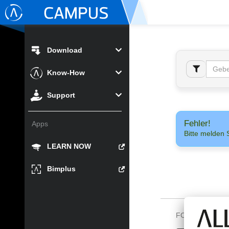
Download
Know-How
Support
Fehler!
Apps
Bitte melden 
LEARN NOW
Bimplus
FOLGEN SIE U