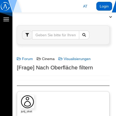
AT
Login
Navigation
umschalten
Forum
Cinema
Visualisierungen
[Frage] Nach Oberfläche filtern
jurij_sket