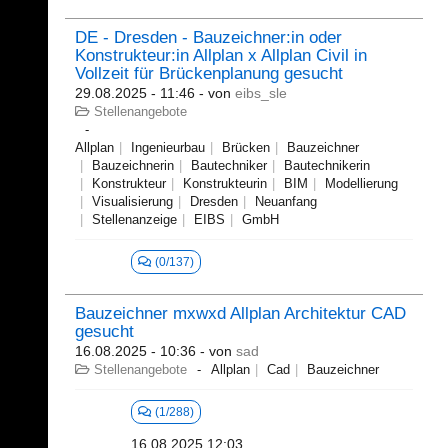
DE - Dresden - Bauzeichner:in oder
Konstrukteur:in Allplan x Allplan Civil in
Vollzeit für Brückenplanung gesucht
29.08.2025 - 11:46
- von
eibs_sle
Stellenangebote
Allplan
Ingenieurbau
Brücken
Bauzeichner
Bauzeichnerin
Bautechniker
Bautechnikerin
Konstrukteur
Konstrukteurin
BIM
Modellierung
Visualisierung
Dresden
Neuanfang
Stellenanzeige
EIBS
GmbH
(0/137)
Bauzeichner mxwxd Allplan Architektur CAD
gesucht
16.08.2025 - 10:36
- von
sad
Stellenangebote
Allplan
Cad
Bauzeichner
(1/288)
16.08.2025 12:03