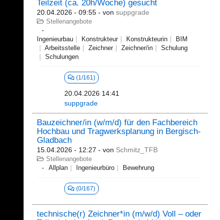
Teilzeit (ca. 20h/Woche) gesucht
20.04.2026 - 09:55
- von
suppgrade
Stellenangebote
Ingenieurbau
Konstrukteur
Konstrukteurin
BIM
Arbeitsstelle
Zeichner
Zeichner/in
Schulung
Schulungen
(1/161)
20.04.2026 14:41
suppgrade
Bauzeichner/in (w/m/d) für den Fachbereich
Hochbau und Tragwerksplanung in Bergisch-
Gladbach
15.04.2026 - 12:27
- von
Schmitz_TFB
Stellenangebote
Allplan
Ingenieurbüro
Bewehrung
(0/167)
technische(r) Zeichner*in (m/w/d) Voll – oder