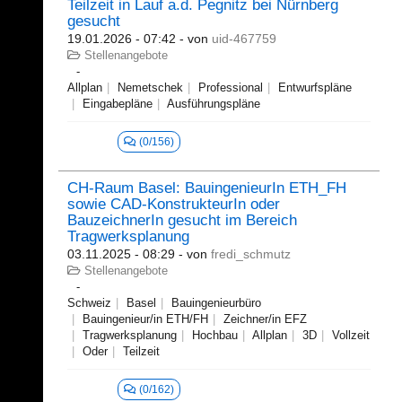
Teilzeit in Lauf a.d. Pegnitz bei Nürnberg
gesucht
19.01.2026 - 07:42
- von
uid-467759
Stellenangebote
Allplan
Nemetschek
Professional
Entwurfspläne
Eingabepläne
Ausführungspläne
(0/156)
CH-Raum Basel: BauingenieurIn ETH_FH
sowie CAD-KonstrukteurIn oder
BauzeichnerIn gesucht im Bereich
Tragwerksplanung
03.11.2025 - 08:29
- von
fredi_schmutz
Stellenangebote
Schweiz
Basel
Bauingenieurbüro
Bauingenieur/in ETH/FH
Zeichner/in EFZ
Tragwerksplanung
Hochbau
Allplan
3D
Vollzeit
Oder
Teilzeit
(0/162)