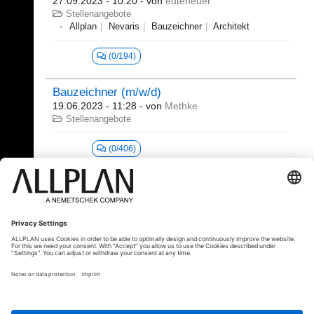
27.09.2023 - 10:20
- von
euteneuer
Stellenangebote
Allplan
Nevaris
Bauzeichner
Architekt
(0/194)
Bauzeichner (m/w/d)
19.06.2023 - 11:28
- von
Methke
Stellenangebote
(0/406)
1 - 20 (603)
«
1
2
3
4
5
6
...
»
⇥