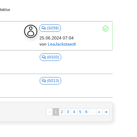
tektur
(3/259)
25.06.2024 07:04
von
LeaJackstaedt
(0/103)
(0/213)
«
1
2
3
4
5
6
...
»
⇥