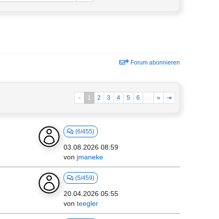
Forum abonnieren
«
1
2
3
4
5
6
...
»
⇥
(6/455)
03.08.2026 08:59
von
jmaneke
(5/459)
20.04.2026 05:55
von
teegler