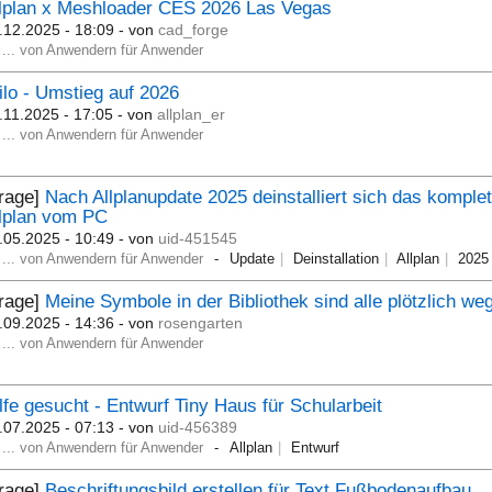
lplan x Meshloader CES 2026 Las Vegas
.12.2025 - 18:09
- von
cad_forge
... von Anwendern für Anwender
ilo - Umstieg auf 2026
.11.2025 - 17:05
- von
allplan_er
... von Anwendern für Anwender
Frage]
Nach Allplanupdate 2025 deinstalliert sich das komplet
lplan vom PC
.05.2025 - 10:49
- von
uid-451545
... von Anwendern für Anwender
Update
Deinstallation
Allplan
2025
Frage]
Meine Symbole in der Bibliothek sind alle plötzlich we
.09.2025 - 14:36
- von
rosengarten
... von Anwendern für Anwender
lfe gesucht - Entwurf Tiny Haus für Schularbeit
.07.2025 - 07:13
- von
uid-456389
... von Anwendern für Anwender
Allplan
Entwurf
Frage]
Beschriftungsbild erstellen für Text Fußbodenaufbau