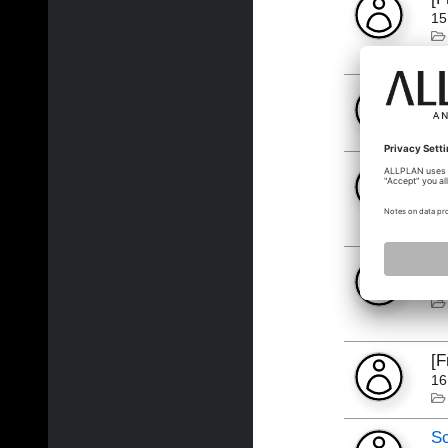
15
[
15
C
05
[
04
[
16
Sc