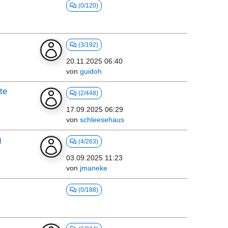
(0/120)
(3/192)
20.11.2025 06:40
von
guidoh
te
(2/448)
17.09.2025 06:29
von
schleesehaus
g
(4/263)
03.09.2025 11:23
von
jmaneke
(0/188)