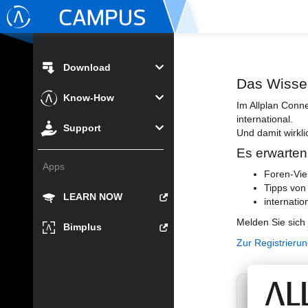
Download
Das Wisse
Know-How
Im Allplan Conn
international.
Support
Und damit wirkli
Es erwarten
Apps
Foren-Vie
Tipps von
LEARN NOW
internatio
Melden Sie sich 
Bimplus
Zur Registrieru