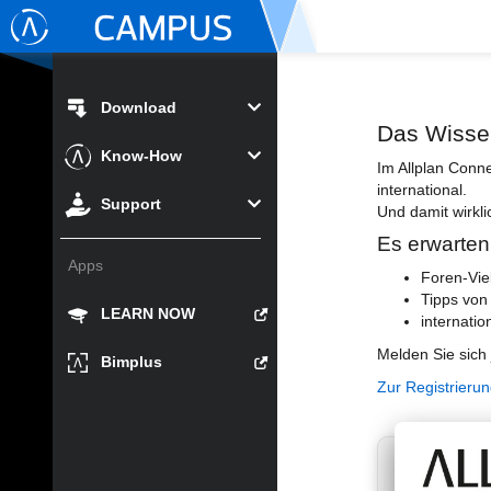
Download
Das Wisse
Know-How
Im Allplan Conn
international.
Support
Und damit wirkli
Es erwarten
Apps
Foren-Vie
Tipps von
LEARN NOW
internatio
Melden Sie sich 
Bimplus
Zur Registrieru