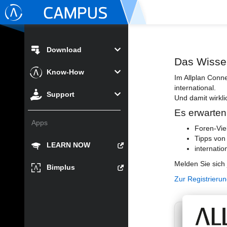
Download
Das Wisse
Know-How
Im Allplan Conn
international.
Support
Und damit wirkli
Es erwarten
Apps
Foren-Vie
Tipps von
LEARN NOW
internatio
Melden Sie sich 
Bimplus
Zur Registrieru