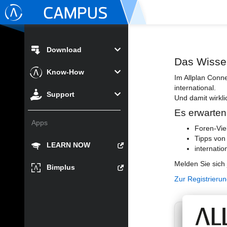
Download
Das Wisse
Know-How
Im Allplan Conn
international.
Support
Und damit wirkli
Es erwarten
Apps
Foren-Vie
Tipps von
LEARN NOW
internatio
Melden Sie sich 
Bimplus
Zur Registrieru