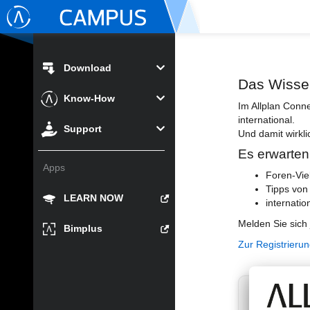
Download
Das Wisse
Know-How
Im Allplan Conn
international.
Support
Und damit wirkli
Es erwarten
Apps
Foren-Vie
Tipps von
LEARN NOW
internatio
Melden Sie sich 
Bimplus
Zur Registrieru