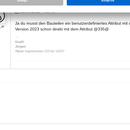
31.05.2023 - 08:48
Ja du musst den Bauteilen ein benutzerdefiniertes Attribut mi
n_er
Version 2023 schon direkt mit dem Attribut @335@
Gruß!
Jürgen
Allplan Ingenieurbau V10 bis V2027