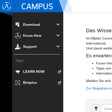
Download
Das Wisse
Know-How
Im Allplan Conn
international.
Support
Und damit wirkli
Es erwarten
Apps
Foren-Vie
Tipps von
LEARN NOW
internatio
Melden Sie sich 
Bimplus
Zur Registrieru