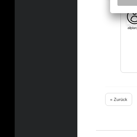
allpla
« Zurück