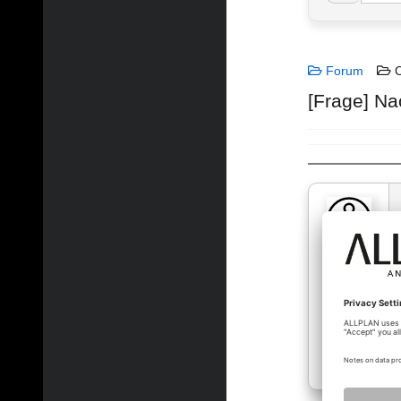
Forum
C
[Frage] Na
jurij_sket