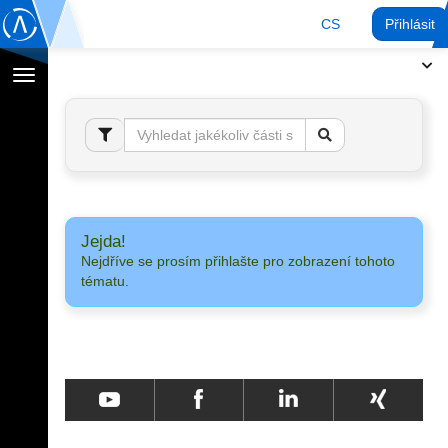
CS
Přihlásit
Přepnout
navigaci
Jejda!
Nejdříve se prosím přihlašte pro zobrazení tohoto
tématu.