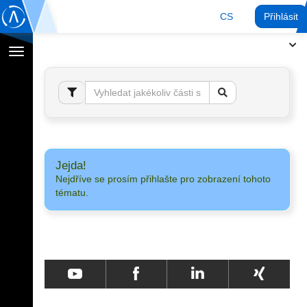
CS
Přihlásit
Přepnout
navigaci
Jejda!
Nejdříve se prosím přihlašte pro zobrazení tohoto
tématu.