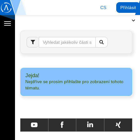
CS
Přihlásit
Přepnout
navigaci
Jejda!
Nejdříve se prosím přihlašte pro zobrazení tohoto
tématu.