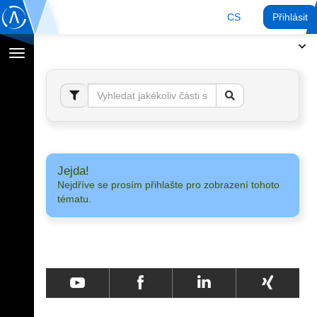
CS
Přihlásit
Přepnout
navigaci
Jejda!
Nejdříve se prosím přihlašte pro zobrazení tohoto
tématu.