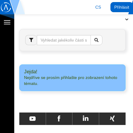
CS
Přihlásit
Přepnout
navigaci
Jejda!
Nejdříve se prosím přihlašte pro zobrazení tohoto
tématu.