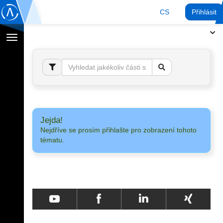
CS
Přihlásit
Přepnout
navigaci
Jejda!
Nejdříve se prosím přihlašte pro zobrazení tohoto
tématu.