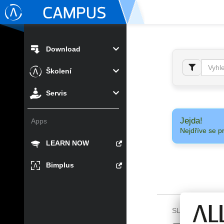
Download
Školení
Servis
Jejda!
Apps
Nejdříve se p
LEARN NOW
Bimplus
SLEDUJTE NÁS