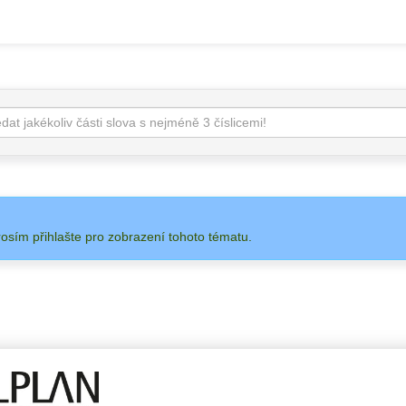
rosím přihlašte pro zobrazení tohoto tématu.
 NA
ADMIN
ALLPLAN