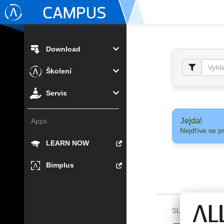
Download
Školení
Servis
Jejda!
Apps
Nejdříve se p
LEARN NOW
Bimplus
SLEDUJTE NÁS