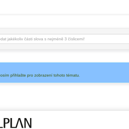
rosím přihlašte pro zobrazení tohoto tématu.
 NA
ADMIN
ALLPLAN