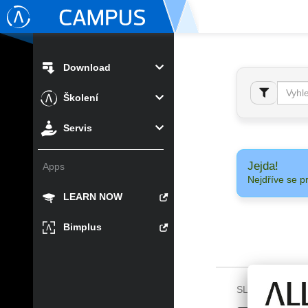
Download
Školení
Servis
Jejda!
Apps
Nejdříve se p
LEARN NOW
Bimplus
SLEDUJTE NÁS