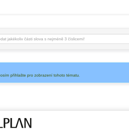
rosím přihlašte pro zobrazení tohoto tématu.
 NA
ADMIN
ALLPLAN