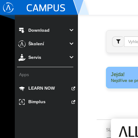
Download
Školení
Servis
Jejda!
Apps
Nejdříve se p
LEARN NOW
Bimplus
SLEDUJTE NÁS