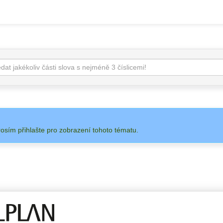
rosím přihlašte pro zobrazení tohoto tématu.
 NA
ADMIN
ALLPLAN