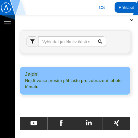
CS
Přihlásit
Přepnout
navigaci
Jejda!
Nejdříve se prosím přihlašte pro zobrazení tohoto
tématu.