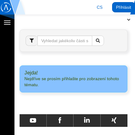
CS
Přihlásit
Přepnout
navigaci
Jejda!
Nejdříve se prosím přihlašte pro zobrazení tohoto
tématu.