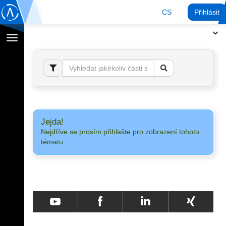
CS
Přihlásit
Přepnout
navigaci
Jejda!
Nejdříve se prosím přihlašte pro zobrazení tohoto
tématu.