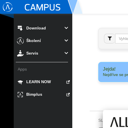
Download
Školení
Servis
Jejda!
Apps
Nejdříve se p
LEARN NOW
Bimplus
SLEDUJTE NÁS