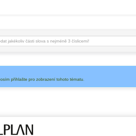
rosím přihlašte pro zobrazení tohoto tématu.
 NA
ADMIN
ALLPLAN