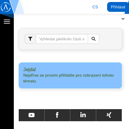
CS
Přihlásit
Přepnout
navigaci
Jejda!
Nejdříve se prosím přihlašte pro zobrazení tohoto
tématu.