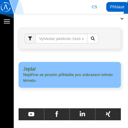
CS
Přihlásit
Přepnout
navigaci
Jejda!
Nejdříve se prosím přihlašte pro zobrazení tohoto
tématu.