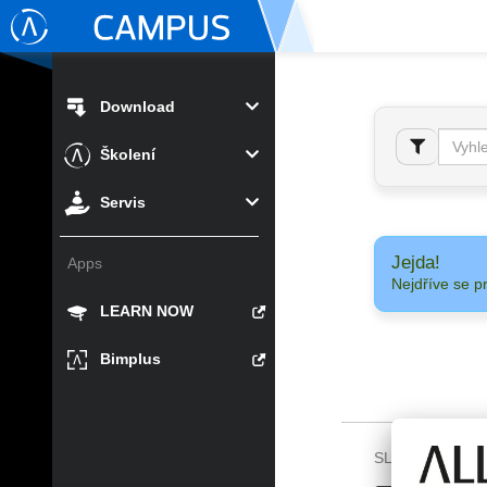
Download
Školení
Servis
Jejda!
Apps
Nejdříve se p
LEARN NOW
Bimplus
SLEDUJTE NÁS