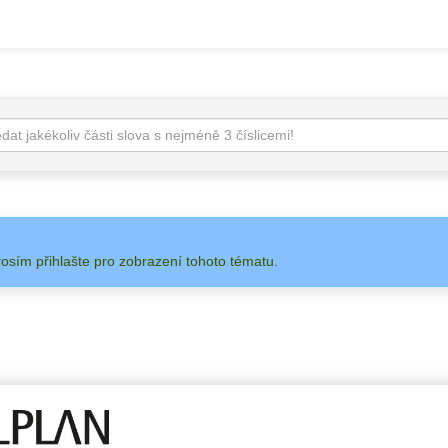
rosím přihlašte pro zobrazení tohoto tématu.
 NA
ADMIN
ALLPLAN