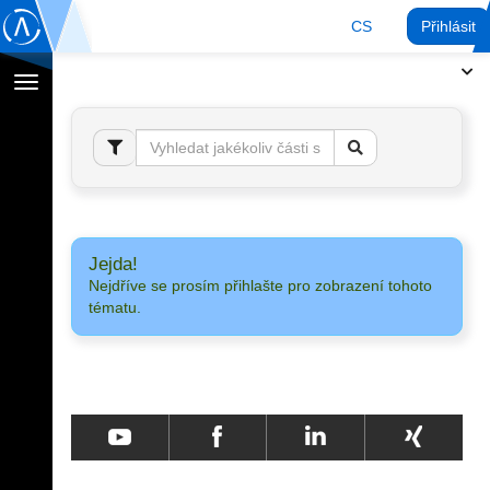
CS
Přihlásit
Přepnout
navigaci
Jejda!
Nejdříve se prosím přihlašte pro zobrazení tohoto
tématu.