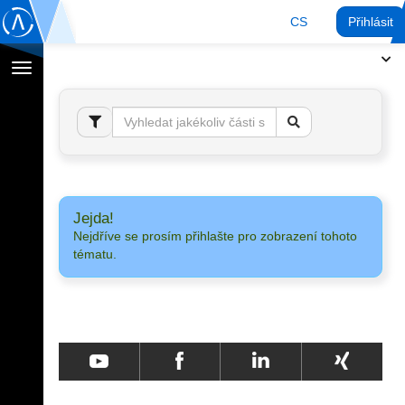
CS
Přihlásit
Přepnout
navigaci
Jejda!
Nejdříve se prosím přihlašte pro zobrazení tohoto
tématu.