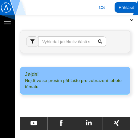
CS
Přihlásit
Přepnout
navigaci
Jejda!
Nejdříve se prosím přihlašte pro zobrazení tohoto
tématu.