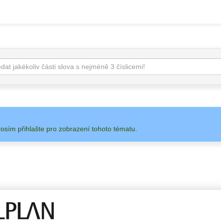
rosím přihlašte pro zobrazení tohoto tématu.
 NA
ADMIN
ALLPLAN