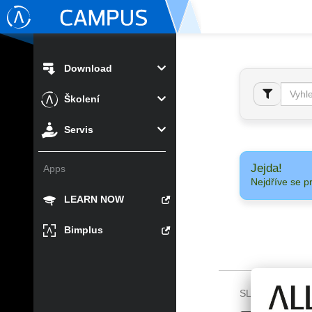
Download
Školení
Servis
Jejda!
Apps
Nejdříve se p
LEARN NOW
Bimplus
SLEDUJTE NÁS