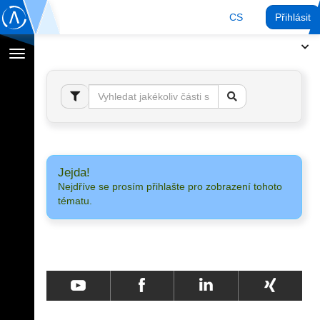
CS
Přihlásit
Přepnout
navigaci
Jejda!
Nejdříve se prosím přihlašte pro zobrazení tohoto
tématu.