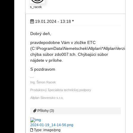
s_racek
19.01.2024 - 13:18
*
Dobrý deň,
pravdepodobne Vám v zložke ETC
(C:\ProgramData\Nemetschek\Allplan\*AllplanVerzia*\E
chýba súbor zdo007.tch. Chýbajúci súbor
nájdete v prílohe.
S pozdravom
Ing. Šimon Racek
Produktový špecialista technickej podpory
Allplan Slovensko s.r.o.
Přílohy (3)
2024-01-19_14-14-56.png
Type: image/png