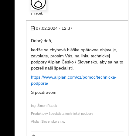
s_racek
07.02.2024 - 12:37
Dobrý deň,
keďže sa chybová hláška opätovne objavuje,
zavolajte, prosím Vás, na linku technickej
podpory Allplan Česko / Slovensko, aby sa na to
pozreli naši špecialisti.
https://www.allplan.com/cz/pomoc/technicka-
podpora/
S pozdravom
Ing. Šimon Racek
Produktový špecialista technickej podpory
Allplan Slovensko s.r.o.