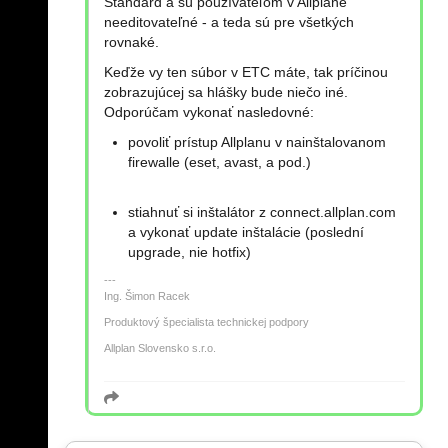
Štandard a sú používateľom v Allplane
needitovateľné - a teda sú pre všetkých
rovnaké.
Keďže vy ten súbor v ETC máte, tak príčinou
zobrazujúcej sa hlášky bude niečo iné.
Odporúčam vykonať nasledovné:
povoliť prístup Allplanu v nainštalovanom
firewalle (eset, avast, a pod.)
stiahnuť si inštalátor z connect.allplan.com
a vykonať update inštalácie (poslední
upgrade, nie hotfix)
Ing. Šimon Racek
Produktový špecialista technickej podpory
Allplan Slovensko s.r.o.