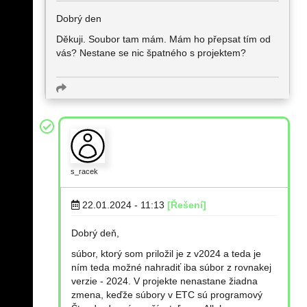
Dobrý den
Děkuji. Soubor tam mám. Mám ho přepsat tím od
vás? Nestane se nic špatného s projektem?
s_racek
22.01.2024 - 11:13
[Řešení]
Dobrý deň,
súbor, ktorý som priložil je z v2024 a teda je
ním teda možné nahradiť iba súbor z rovnakej
verzie - 2024. V projekte nenastane žiadna
zmena, keďže súbory v ETC sú programový