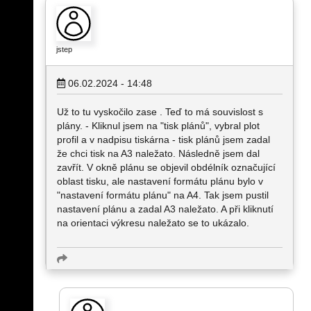
jstep
06.02.2024 - 14:48
Už to tu vyskočilo zase . Teď to má souvislost s
plány. - Kliknul jsem na "tisk plánů", vybral plot
profil a v nadpisu tiskárna - tisk plánů jsem zadal
že chci tisk na A3 naležato. Následně jsem dal
zavřít. V okně plánu se objevil obdélník označující
oblast tisku, ale nastavení formátu plánu bylo v
"nastavení formátu plánu" na A4. Tak jsem pustil
nastavení plánu a zadal A3 naležato. A při kliknutí
na orientaci výkresu naležato se to ukázalo.