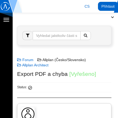
CS
Přihlásit
Přepnout
navigaci
Forum
Allplan (Česko/Slovensko)
Allplan Architect
Export PDF a chyba
[Vyřešeno]
Status: