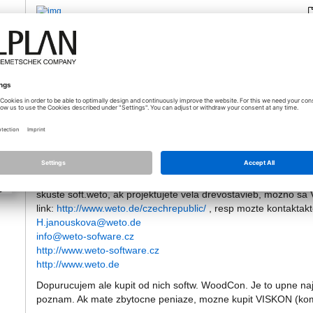
1.JPG
2.JPG
03.10.2014 - 19:50
skuste soft.weto, ak projektujete vela drevostavieb, mozno sa V
link:
http://www.weto.de/czechrepublic/
, resp mozte kontaktakt
H.janouskova@weto.de
info@weto-sofware.cz
http://www.weto-software.cz
http://www.weto.de
Dopurucujem ale kupit od nich softw. WoodCon. Je to upne naj
poznam. Ak mate zbytocne peniaze, mozne kupit VISKON (kompl