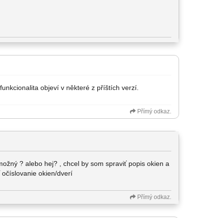
nkcionalita objeví v některé z příštích verzí.
Přímý odkaz.
 možný ? alebo hej? , chcel by som spraviť popis okien a
ť očíslovanie okien/dverí
Přímý odkaz.