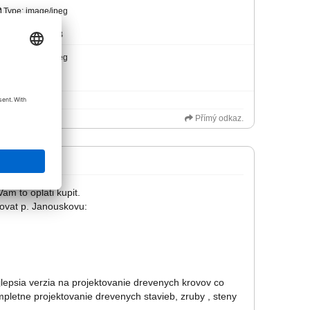
Type: image/jpeg
Staženo 642
Size: 434,26 KiB
Type: image/jpeg
Staženo 519
Size: 48,76 KiB
Přímý odkaz.
am to oplati kupit.
ovat p. Janouskovu:
lepsia verzia na projektovanie drevenych krovov co
etne projektovanie drevenych stavieb, zruby , steny