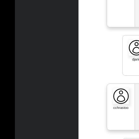
djan
cchrastoo