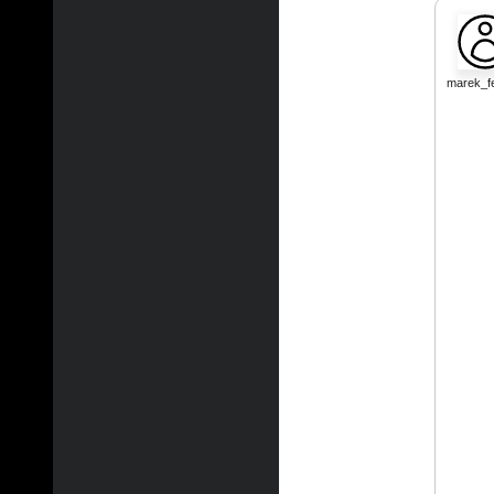
marek_