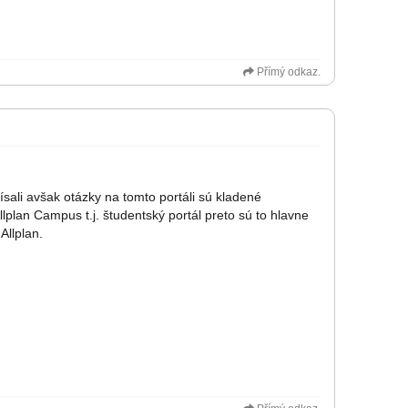
Přímý odkaz.
sali avšak otázky na tomto portáli sú kladené
lplan Campus t.j. študentský portál preto sú to hlavne
Allplan.