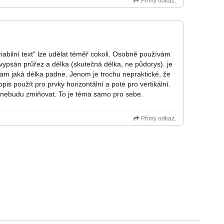
Přímý odkaz.
abilní text" lze udělat téměř cokoli. Osobně používám
 vypsán průřez a délka (skutečná délka, ne půdorys). je
e kam jaká délka padne. Jenom je trochu nepraktické, že
pis použít pro prvky horizontální a poté pro vertikální.
ji nebudu zmiňovat. To je téma samo pro sebe.
Přímý odkaz.