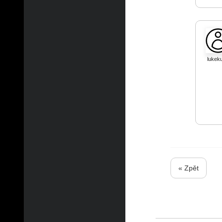
lukek
« Zpět