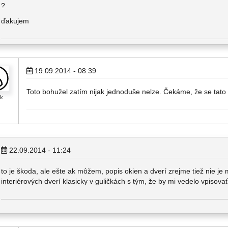
?
ďakujem
19.09.2014 - 08:39
Toto bohužel zatím nijak jednoduše nelze. Čekáme, že se tato fu
ik
22.09.2014 - 11:24
to je škoda, ale ešte ak môžem, popis okien a dverí zrejme tiež nie je
interiérových dverí klasicky v guličkách s tým, že by mi vedelo vpisova