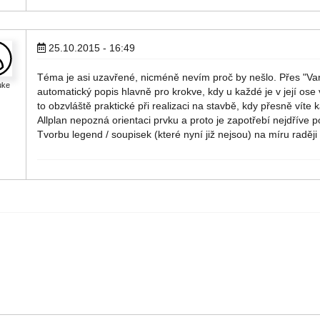
25.10.2015 - 16:49
Téma je asi uzavřené, nicméně nevím proč by nešlo. Přes "Vari
uke
automatický popis hlavně pro krokve, kdy u každé je v její ose
to obzvláště praktické při realizaci na stavbě, kdy přesně vít
Allplan nepozná orientaci prvku a proto je zapotřebí nejdříve po
Tvorbu legend / soupisek (které nyní již nejsou) na míru radě