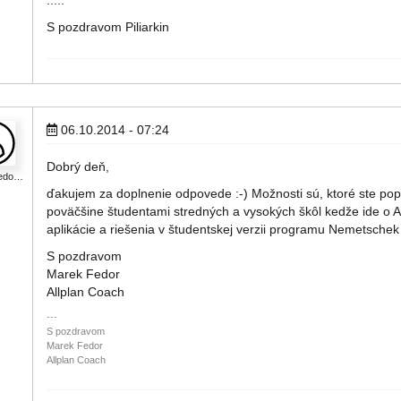
.....
S pozdravom Piliarkin
06.10.2014 - 07:24
Dobrý deň,
fedo…
ďakujem za doplnenie odpovede :-) Možnosti sú, ktoré ste popí
poväčšine študentami stredných a vysokých škôl kedže ide o Al
aplikácie a riešenia v študentskej verzii programu Nemetschek 
S pozdravom
Marek Fedor
Allplan Coach
S pozdravom
Marek Fedor
Allplan Coach