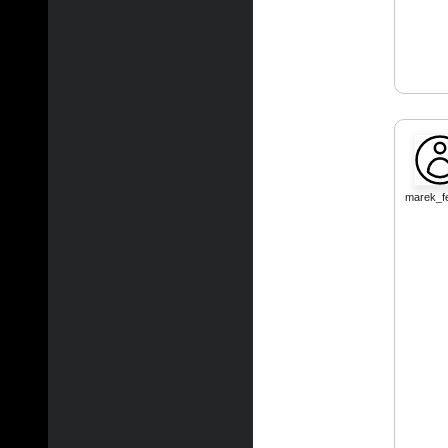
marek_