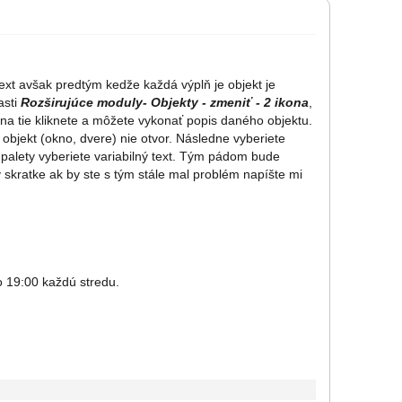
ext avšak predtým kedže každá výplň je objekt je
asti
Rozširujúce moduly- Objekty - zmeniť - 2 ikona
,
. na tie kliknete a môžete vykonať popis daného objektu.
 objekt (okno, dvere) nie otvor. Následne vyberiete
palety vyberiete variabilný text. Tým pádom bude
v skratke ak by ste s tým stále mal problém napíšte mi
o 19:00 každú stredu.