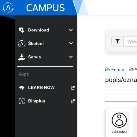
Download
Školení
Servis
Forum
A
Apps
popis/ozna
LEARN NOW
Bimplus
cchrastoo