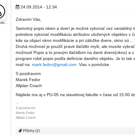
24.09.2014 - 12:34
Zdravím Vás,
fedo…
Samotný popis okien a dverí je možné vykonať cez variabilný t
potrebne vykonať modifikáciu atríbutov uložených objektov v č
kde sa objaví okno modifikácie a pri záložke dvere, okno sú ..
Druhá možnosť je použiť pravé tlačidlo myši, ale musíte vybrať
možnosť Popis a to pravým tlačidlom na dané dvere(okno) a z 
program robiť popis podľa definície daného objektu. Je to tak 
mail na:
mark.fedor@gmail.com
. Viac v pomôcke.
S pozdravom
Marek Fedor
Allplan Coach
Nájdete ma aj v PU-05 na stavebnej fakulte v čase od 15:00 d
S pozdravom
Marek Fedor
Allplan Coach
Přílohy (2)