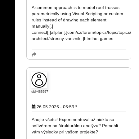
A common approach is to model roof trusses
parametrically using Visual Scripting or custom
rules instead of drawing each element
manually[.]
connect[.]allplan[.]com/cz/forum/topics/topic/topics/allp
architect/stresny-vaeznik[.]htmlhot games
uid-485997
26.05.2026 - 06:53
*
Ahojte všetci! Experimentoval už niekto so
softvérom na štrukturálnu analýzu? Pomohli
vám výsledky pri vašom projekte?