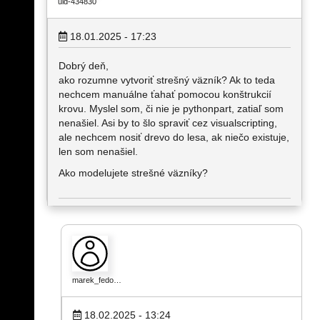
uid-434830
18.01.2025 - 17:23
Dobrý deň,
ako rozumne vytvoriť strešný väzník? Ak to teda
nechcem manuálne ťahať pomocou konštrukcií
krovu. Myslel som, či nie je pythonpart, zatiaľ som
nenašiel. Asi by to šlo spraviť cez visualscripting,
ale nechcem nosiť drevo do lesa, ak niečo existuje,
len som nenašiel.
Ako modelujete strešné väzníky?
marek_fedo…
18.02.2025 - 13:24