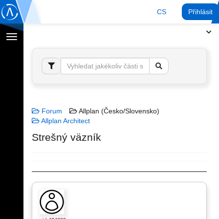
CS
Přihlásit
Přepnout
navigaci
Forum
Allplan (Česko/Slovensko)
Allplan Architect
Strešný väzník