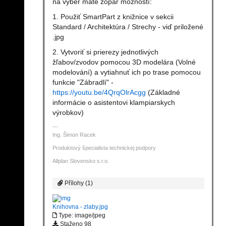
na výber máte zopár možností:
1. Použiť SmartPart z knižnice v sekcii
Standard / Architektúra / Strechy - viď priložené
.jpg
2. Vytvoriť si prierezy jednotlivých
žľabov/zvodov pomocou 3D modelára (Volné
modelování) a vytiahnuť ich po trase pomocou
funkcie "Zábradlí" -
https://youtu.be/4QrqOlrAcgg
(Základné
informácie o asistentovi klampiarskych
výrobkov)
Ing. Šimon Racek
Produktový špecialista technickej podpory
Allplan Slovensko s.r.o.
Přílohy (1)
Knihovna - zlaby.jpg
Type: image/jpeg
Staženo 98