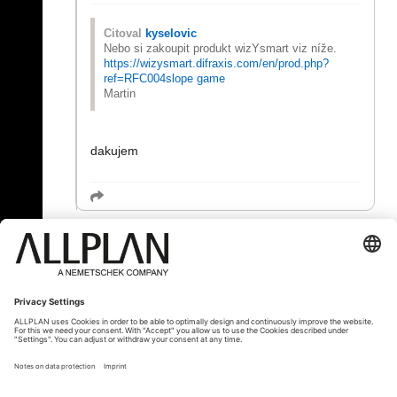
Citoval
kyselovic
Nebo si zakoupit produkt wizYsmart viz níže.
https://wizysmart.difraxis.com/en/prod.php?
ref=RFC004
slope game
Martin
dakujem
« Zpět