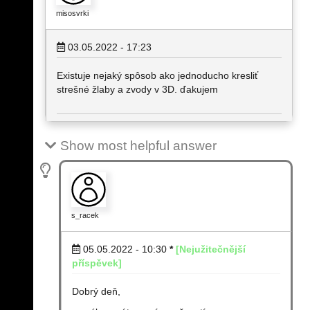
misosvrki
03.05.2022 - 17:23
Existuje nejaký spôsob ako jednoducho kresliť
strešné žlaby a zvody v 3D. ďakujem
Show most helpful answer
s_racek
05.05.2022 - 10:30
*
[Nejužitečnější
příspěvek]
Dobrý deň,