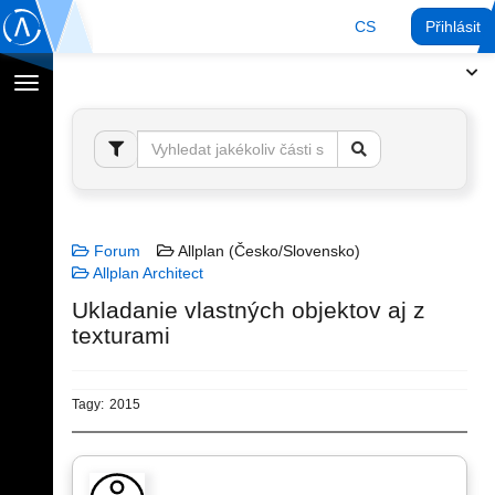
CS
Přihlásit
Přepnout
navigaci
Forum
Allplan (Česko/Slovensko)
Allplan Architect
Ukladanie vlastných objektov aj z
texturami
Tagy:
2015