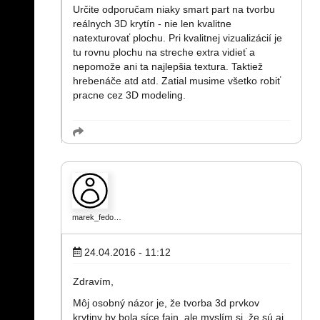
Určite odporučam niaky smart part na tvorbu
reálnych 3D krytín - nie len kvalitne
natexturovať plochu. Pri kvalitnej vizualizácií je
tu rovnu plochu na streche extra vidieť a
nepomože ani ta najlepšia textura. Taktiež
hrebenáče atd atd. Zatial musime všetko robiť
pracne cez 3D modeling.
marek_fedo…
24.04.2016 - 11:12
Zdravím,
Môj osobný názor je, že tvorba 3d prvkov
krytiny by bola síce fajn, ale myslím si, že sú aj