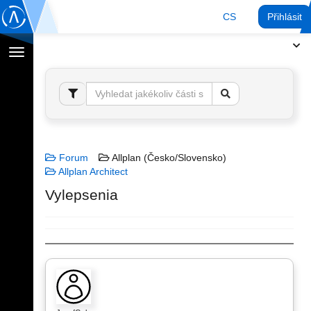
CS
Přihlásit
Přepnout
navigaci
Forum
Allplan (Česko/Slovensko)
Allplan Architect
Vylepsenia