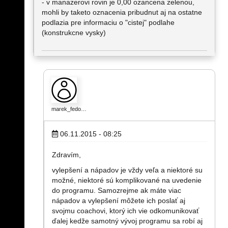
- v manazerovi rovin je 0,00 ozancena zelenou,
mohli by taketo oznacenia pribudnut aj na ostatne
podlazia pre informaciu o "cistej" podlahe
(konstrukcne vysky)
marek_fedo…
06.11.2015 - 08:25
Zdravím,
vylepšení a nápadov je vždy veľa a niektoré su
možné, niektoré sú komplikované na uvedenie
do programu. Samozrejme ak máte viac
nápadov a vylepšení môžete ich poslať aj
svojmu coachovi, ktorý ich vie odkomunikovať
ďalej kedže samotný vývoj programu sa robí aj