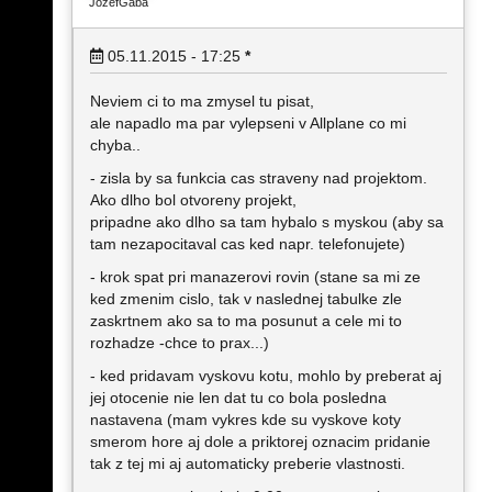
JozefGaba
05.11.2015 - 17:25
*
Neviem ci to ma zmysel tu pisat,
ale napadlo ma par vylepseni v Allplane co mi
chyba..
- zisla by sa funkcia cas straveny nad projektom.
Ako dlho bol otvoreny projekt,
pripadne ako dlho sa tam hybalo s myskou (aby sa
tam nezapocitaval cas ked napr. telefonujete)
- krok spat pri manazerovi rovin (stane sa mi ze
ked zmenim cislo, tak v naslednej tabulke zle
zaskrtnem ako sa to ma posunut a cele mi to
rozhadze -chce to prax...)
- ked pridavam vyskovu kotu, mohlo by preberat aj
jej otocenie nie len dat tu co bola posledna
nastavena (mam vykres kde su vyskove koty
smerom hore aj dole a priktorej oznacim pridanie
tak z tej mi aj automaticky preberie vlastnosti.