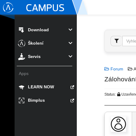
Download
Školení
Servis
Forum
A
Apps
Zálohování
LEARN NOW
Status:
Uzavřen
Bimplus