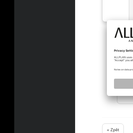
Alfred
« Zpět