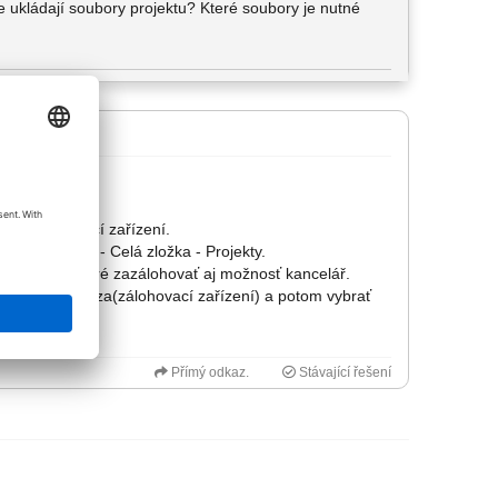
ukládají soubory projektu? Které soubory je nutné
e - Zálohovací zařízení.
vořit zálohu - Celá zložka - Projekty.
ncelárie, je dobré zazálohovať aj možnosť kancelář.
záloha nachádza(zálohovací zařízení) a potom vybrať
Přímý odkaz.
Stávající řešení