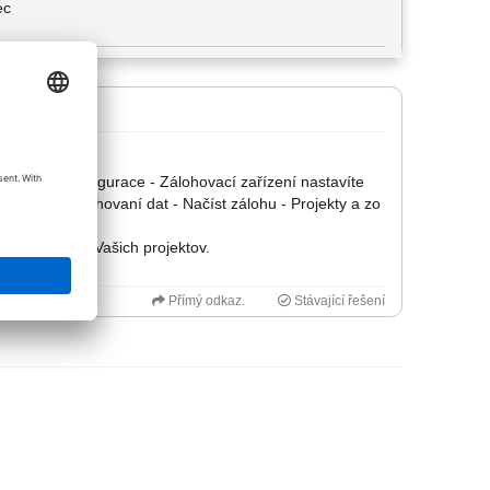
ec
 Allmenu - Konfigurace - Zálohovací zařízení nastavíte
oužijete Zálohovaní dat - Načíst zálohu - Projekty a zo
a so zálohou Vašich projektov.
Přímý odkaz.
Stávající řešení