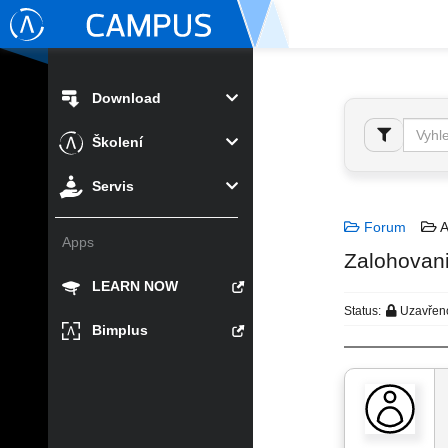
Download
Školení
Servis
Forum
A
Apps
Zalohovani
LEARN NOW
Status:
Uzavřen
Bimplus