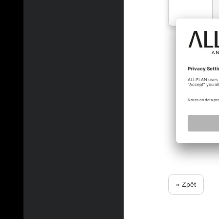
Alfred
« Zpět