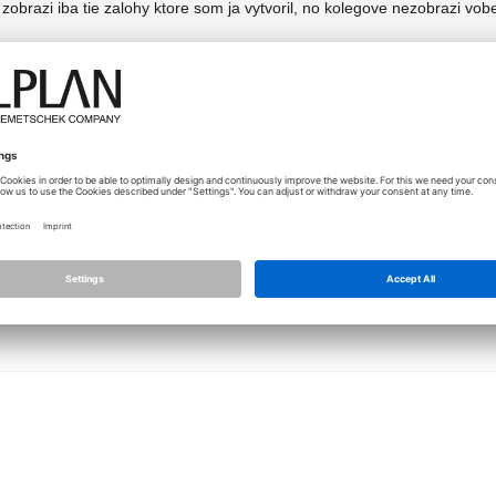
zobrazi iba tie zalohy ktore som ja vytvoril, no kolegove nezobrazi vob
20.10.2010 - 08:15
Dobrý deň,
o90
pokiaľ máte zálohu projektu od kolegu (súbory *.zip a *.inf). V
adresár, v ktorom sa záloha tohoto projektu nachádza. Potom p
zoznamu vyberiete požadovanú zálohu.
V tejto chvíli máte pravdepodobne nastavenú cestu do adresár