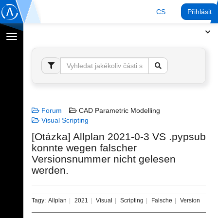
CS
Přihlásit
Přepnout
navigaci
Forum
CAD Parametric Modelling
Visual Scripting
[Otázka] Allplan 2021-0-3 VS .pypsub
konnte wegen falscher
Versionsnummer nicht gelesen
werden.
Tagy:
Allplan
2021
Visual
Scripting
Falsche
Version