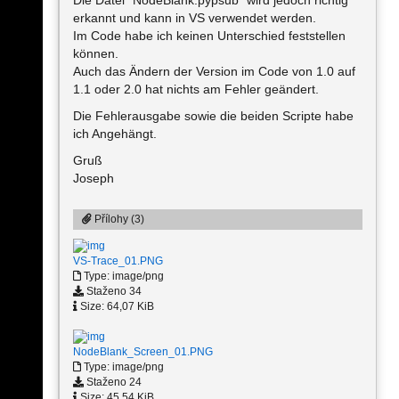
Die Datei "NodeBlank.pypsub" wird jedoch richtig
erkannt und kann in VS verwendet werden.
Im Code habe ich keinen Unterschied feststellen
können.
Auch das Ändern der Version im Code von 1.0 auf
1.1 oder 2.0 hat nichts am Fehler geändert.
Die Fehlerausgabe sowie die beiden Scripte habe
ich Angehängt.
Gruß
Joseph
Přílohy (3)
VS-Trace_01.PNG
Type: image/png
Staženo 34
Size: 64,07 KiB
NodeBlank_Screen_01.PNG
Type: image/png
Staženo 24
Size: 45,54 KiB