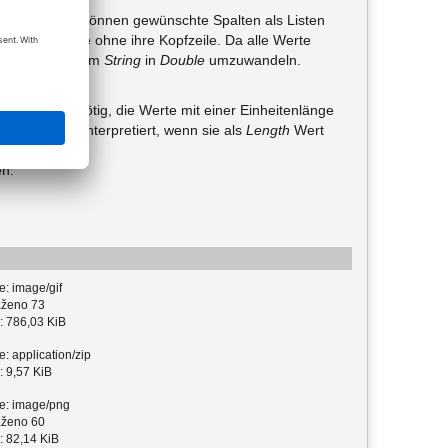
ableColumns
können gewünschte Spalten als Listen
 eine 2D-Liste ohne ihre Kopfzeile. Da alle Werte
ist benötigt, um
String
in
Double
umzuwandeln.
isten schon nötig, die Werte mit einer Einheitenlänge
tern als mm interpretiert, wenn sie als
Length
Wert
en.
: image/gif
ženo 73
: 786,03 KiB
: application/zip
: 9,57 KiB
e: image/png
ženo 60
: 82,14 KiB