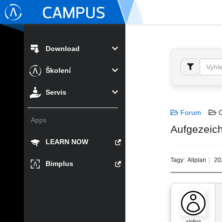
Download
Školení
Servis
Forum
C
Apps
Aufgezeich
LEARN NOW
Tagy:
Allplan
20
Bimplus
xinling