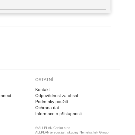
OSTATNÍ
Kontakt
onnect
Odpovědnost za obsah
Podmínky použití
Ochrana dat
Informace o přístupnosti
© ALLPLAN Česko s.r.o.
ALLPLAN je součástí skupiny
Nemetschek Group