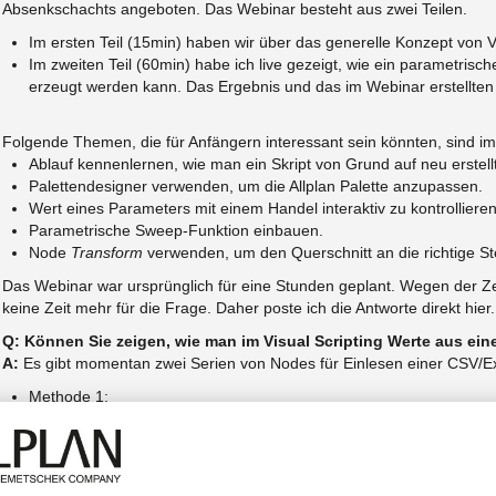
Absenkschachts angeboten. Das Webinar besteht aus zwei Teilen.
Im ersten Teil (15min) haben wir über das generelle Konzept von Vi
Im zweiten Teil (60min) habe ich live gezeigt, wie ein parametrische
erzeugt werden kann. Das Ergebnis und das im Webinar erstellten 
Folgende Themen, die für Anfängern interessant sein könnten, sind im
Ablauf kennenlernen, wie man ein Skript von Grund auf neu erstellt
Palettendesigner verwenden, um die Allplan Palette anzupassen.
Wert eines Parameters mit einem Handel interaktiv zu kontrollieren
Parametrische Sweep-Funktion einbauen.
Node
Transform
verwenden, um den Querschnitt an die richtige Ste
Das Webinar war ursprünglich für eine Stunden geplant. Wegen der Zei
keine Zeit mehr für die Frage. Daher poste ich die Antworte direkt hier
Q: Können Sie zeigen, wie man im Visual Scripting Werte aus eine
A:
Es gibt momentan zwei Serien von Nodes für Einlesen einer CSV/Ex
Methode 1:
Node
ReadPoints
verwenden. Bitte die Lösung aus diesem
Beitrag
anschauen. Mit dieser Methode werden Punkte daraus erzeugt. Ab
normale
Double
Werte herausziehen und weiterverwenden.