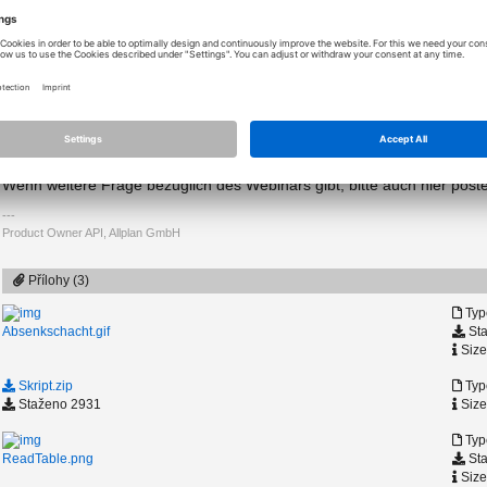
Methode 2:
Node
ReadTable
und
TableColumns
/
TableToList
benutzen. Mit
T
ausgelesen werden.
TableToList
konventiert die gesamte Tabelle in
werden als
String
eingelesen. Eine andere Node
ConvertDataType
Bitte beachten, dass eingelesene Werte keine Einheit haben. Es ist me
zu multiplizieren, z.B. 1m, 1cm, usw. Ansonsten werden alle Nummer in
verwendet wird.
Wenn weitere Frage bezüglich des Webinars gibt, bitte auch hier post
Product Owner API, Allplan GmbH
Přílohy (3)
Type
Sta
Absenkschacht.gif
Size
Skript.zip
Type
Staženo 2931
Size
Typ
Sta
ReadTable.png
Size