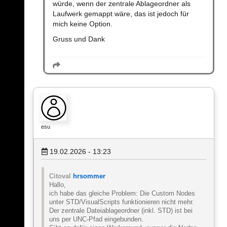
würde, wenn der zentrale Ablageordner als
Laufwerk gemappt wäre, das ist jedoch für
mich keine Option.
Gruss und Dank
esu
19.02.2026 - 13:23
Citoval
hrsommer
Hallo,
ich habe das gleiche Problem: Die Custom Nodes
unter STD/VisualScripts funktionieren nicht mehr.
Der zentrale Dateiablageordner (inkl. STD) ist bei
uns per UNC-Pfad eingebunden.