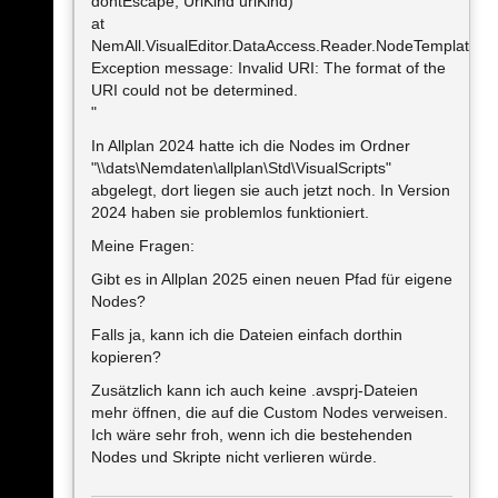
dontEscape, UriKind uriKind)
at
NemAll.VisualEditor.DataAccess.Reader.NodeTemplateRe
Exception message: Invalid URI: The format of the
URI could not be determined.
"
In Allplan 2024 hatte ich die Nodes im Ordner
"\\dats\Nemdaten\allplan\Std\VisualScripts"
abgelegt, dort liegen sie auch jetzt noch. In Version
2024 haben sie problemlos funktioniert.
Meine Fragen:
Gibt es in Allplan 2025 einen neuen Pfad für eigene
Nodes?
Falls ja, kann ich die Dateien einfach dorthin
kopieren?
Zusätzlich kann ich auch keine .avsprj-Dateien
mehr öffnen, die auf die Custom Nodes verweisen.
Ich wäre sehr froh, wenn ich die bestehenden
Nodes und Skripte nicht verlieren würde.