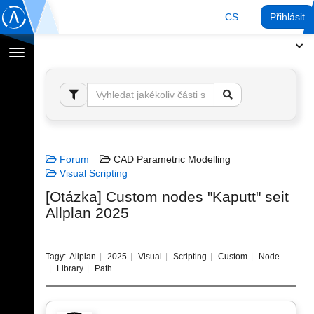
CS
Přihlásit
Přepnout
navigaci
Forum
CAD Parametric Modelling
Visual Scripting
[Otázka] Custom nodes "Kaputt" seit
Allplan 2025
Tagy:
Allplan
2025
Visual
Scripting
Custom
Node
Library
Path