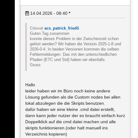
14.04.2026 - 08:40
*
Citoval
acs_patrick_friedli
Guten Tag zusammen
konnte dieses Problem in der Zwischenzeit schon
gelöst werden? Wir haben die Version 2025-1-8 und
2026-0-4. In beiden Versionen kommen die selben
Fehlermeldungen. Das mit den unterschiedlichen
Pfaden (ETC und Std) haben wir ebenfalls.
Gruss
Hallo
leider haben wir im Büro noch keine andere
Lösung gefunden als die Custom nodes bei allen
lokal abzulegen die die Skripts benutzen.
dafür haben wir eine kleine .cmd datei erstellt,
dann kann jeder nutzer der es braucht einfach kurz
Doppelklick auf die cmd datei machen und alle
skripts funktionieren.(oder halt manuell ins
Verzeichnis kopieren)