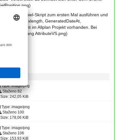
ielPosition.png)
enn Sie das Beispiel-Skript zum ersten Mal ausführen und
el-Attribute (Boxlength, GeneratedDateAt,
her noch nicht im Allplan Projekt vorhanden. Bei
en. (siehe Anhang AttributeVS.png)
Type: image/png
Staženo 82
Size: 242,05 KiB
Type: image/png
Staženo 100
Size: 178,06 KiB
Type: image/png
Staženo 106
Size: 153,93 KiB