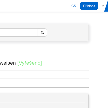
CS
Přihlásit
zuweisen
[Vyřešeno]