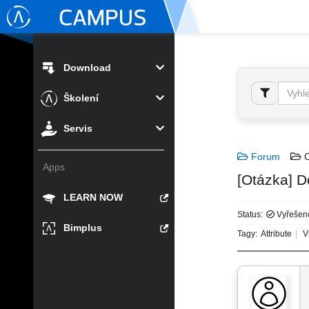
Download
Školení
Servis
Forum
C
Apps
[Otázka] D
LEARN NOW
Status:
Vyřešen
Bimplus
Tagy:
Attribute
Vi