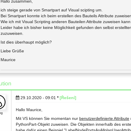
Hallo zusammen,
ich steige gerade von Smartpart auf Visual scipting um.
Bei Smartpart konnte ich beim erstellen des Bauteils Attribute zuweise
Wie ich mit Visual Scripting anderen Bauteilen Attribute zuweisen kann 
Leider habe ich bisher keine Möglichkeit gefunden den selbst erstellte
zuzuweisen.
Ist dies überhaupt möglich?
Liebe Grüße
Maurice
ution
29.10.2020 - 09:01
*
[Řešení]
Hallo Maurice,
ng
Mit VS können Sie momentan nur
benutzerdefinierte Attribute
PythonPart-Objekt zuweisen. Die Objekten innerhalb des erste
habe dafür einen Beispiel "LabelNodePortsAsAllplanUserAttribu