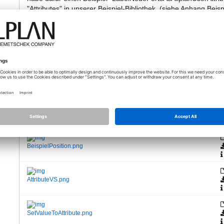
"Attributes" in unserer Beispiel-Bibliothek. (siehe Anhang Beisp
Es kann sein, dass die Attribute nicht in Allplan erscheint, w
ein Objekt erzeugen. Der Grund dafür ist, dass die drei Beispi
BoxPlacementPoint, siehe Anhang SetValueToAttribute.png) vor
zweiter Ausführung und Objekterzeugung sollte es funktionier
VG
Xinling
Product Owner API, Allplan GmbH
Přílohy (3)
BeispielPosition.png
AttributeVS.png
SetValueToAttribute.png