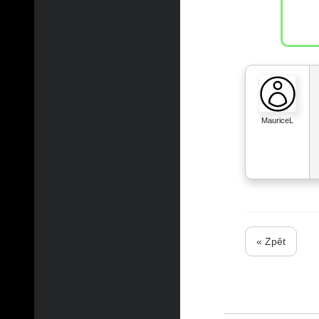
MauriceL
« Zpět