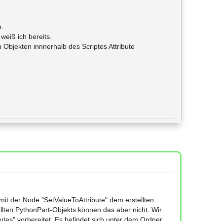
n.
weiß ich bereits.
n Objekten innnerhalb des Scriptes Attribute
mit der Node "SetValueToAttribute" dem erstellten
llten PythonPart-Objekts können das aber nicht. Wir
tes" vorbereitet. Es befindet sich unter dem Ordner