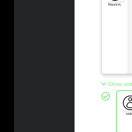
MauriceL
Show sol
xinli