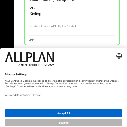
VG
Xinling
Product Owner API, Allplan GmbH
« Zpět
© ALLPLAN Česko s.r.o.
ALLPLAN je součástí skupiny
Nemetschek
Group