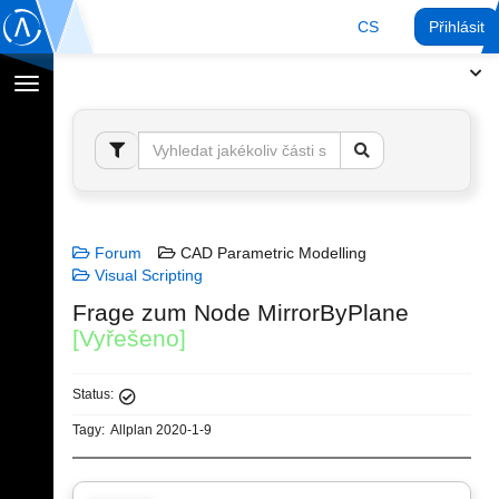
CS
Přihlásit
Přepnout
navigaci
Forum
CAD Parametric Modelling
Visual Scripting
Frage zum Node MirrorByPlane
[Vyřešeno]
Status:
Tagy:
Allplan 2020-1-9